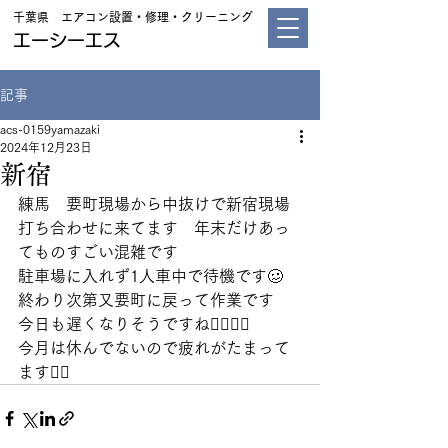
千葉県 エアコン設置・修理・クリーニング
エーシーエス
記事
acs-0159yamazaki
2024年12月23日
新宿
練馬　要町現場から中抜けで新宿現場
打ち合わせに来てます　年末だけあっ
てものすごい混雑です
駐車場に入れず1人車中で待機です🥴
終わり次第又要町に戻って作業です
今日も遅くなりそうですね😮‍💨😮‍💨
今月は休んでないので疲れがたまって
ます😵‍💫