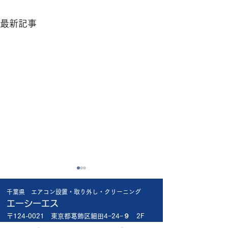
最新記事
猛暑日に比べれば
昨日の工事で😱
千葉県 エアコン設置・取り外し・クリーニング
楽ですが🥴 やっぱり暑い🥵
昨日船橋市内の新
エーシーエス
お盆が近いので緊急依頼が多
宅 1階で新品エア
〒124-0021 東京都葛飾区細田4−24−９ 2F
いです🤔🔧 出来る限り対応
え 2階の和室の