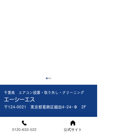
猛暑日に比べれば
昨日の工事で😱
千葉県 エアコン設置・取り外し・クリーニング
楽ですが🥴 やっぱり暑い🥵
昨日船橋市内の新
エーシーエス
お盆が近いので緊急依頼が多
宅 1階で新品エア
〒124-0021 東京都葛飾区細田4−24−９ 2F
いです🤔🔧 出来る限り対応
え 2階の和室の
したいですが🥴 頑張り
ン取外撤去で1階
対応エリア
ま〜〜す!!
了後2階の和室に
0120-633-522
公式サイト
[東京都]葛飾区・江戸川区
した 30年以上前