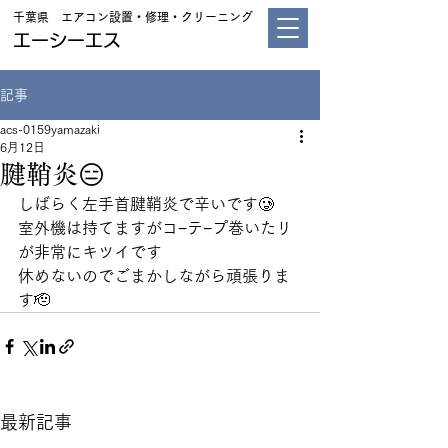
千葉県 エアコン設置・修理・クリーニング
エーシーエス
記事
acs-0159yamazaki
6月12日
腱鞘炎😑
しばらく左手首腱鞘炎で辛いです🥲
室外機は持てますがコ−テ−プ巻いたリ
が非常にキツイです
休めないのでごまかしながら頑張りま
す🫡
最新記事