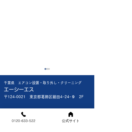
昨日の工事で😱
今日も厳しい暑さ
千葉県 エアコン設置・取り外し・クリーニング
昨日船橋市内の新規のお客様
今日は船橋市内で
エーシーエス
宅 1階で新品エアコン入れ替
様 新品エアコン入
〒124-0021 東京都葛飾区細田4−24−９ 2F
え 2階の和室の古いエアコ
台 3台共お客様
ン取外撤去で1階入れ替え終
入品で全て標準工
対応エリア
了後2階の和室にお邪魔しま
でわりと早く終わ
[東京都]葛飾区・江戸川区
0120-633-522
公式サイト
した 30年以上前の木目調の
この暑さでは丁度
[千葉県]市川市・浦安市・鎌ヶ谷市・船橋市・習志野市・松
戸市・白井市・印西市・八千代市・千葉市（美浜区・稲毛
いわゆるク―ラ―でした 室
すね🫡🔧 明日も