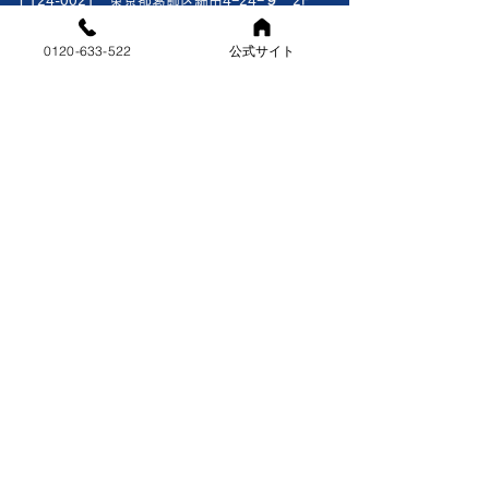
〒124-0021 東京都葛飾区細田4−24−９ 2F
いです🤔🔧 出来る限り対応
え 2階の和室の
したいですが🥴 頑張り
ン取外撤去で1階
0120-633-522
公式サイト
対応エリア
ま〜〜す!!
了後2階の和室に
[東京都]葛飾区・江戸川区
した 30年以上前
[千葉県]市川市・浦安市・鎌ヶ谷市・船橋市・習志野市・松
戸市・白井市・印西市・八千代市・千葉市（美浜区・稲毛
いわゆるク―ラ―
区）
外機は真裏あたり
[埼玉県]三郷市
少し上に壁面金具
に設置してありま
公式サイトはこちら
自体錆びがひどくナ
外すのが大変かな
お
気軽にお問合せください。
いたらナットがない
​お電話はこちらから
の上に乗っている
0120-633-522
も留められていま
​受付時間：08:00〜21:00(年中無休）
�
お問合せフォームはこちら
Copyrigh ©︎株式会社 エーシーエス All Rights Reserved.