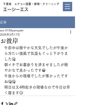
千葉県 エアコン設置・修理・クリーニング
エーシーエス
記事
acs-0159yamazaki
2025年3月17日
お彼岸
午前中は穏やかな天気でしたが午後か
ら冷たい強風で気温もぐっと下がりま
した🤐
朝イチでお墓参りを済ませましたが穏
やかなで良かったです😀
午後からの現場でしたが寒かったです
ね🤐🤐
明日は又4時起きの現場なので今日は早
く寝ます🥴