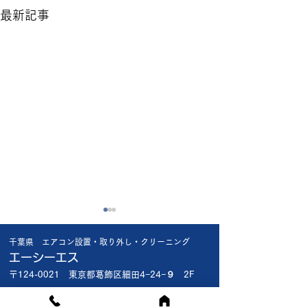
最新記事
猛暑日に比べれば
昨日の工事で😱
千葉県 エアコン設置・取り外し・クリーニング
楽ですが🥴 やっぱり暑い🥵
昨日船橋市内の新
エーシーエス
お盆が近いので緊急依頼が多
宅 1階で新品エア
〒124-0021 東京都葛飾区細田4−24−９ 2F
いです🤔🔧 出来る限り対応
え 2階の和室の
したいですが🥴 頑張り
ン取外撤去で1階
対応エリア