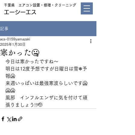
千葉県 エアコン設置・修理・クリーニング
エーシーエス
記事
acs-0159yamazaki
2025年1月30日
寒かった🤐
今日は寒かったですね～
明日は12度予想ですが日曜日は雪❄予
報🥶
来週いっぱいは最強寒波らしいです🥶
🥶🥶
風邪　インフルエンザに気を付けて頑
張りましょう!!🫡