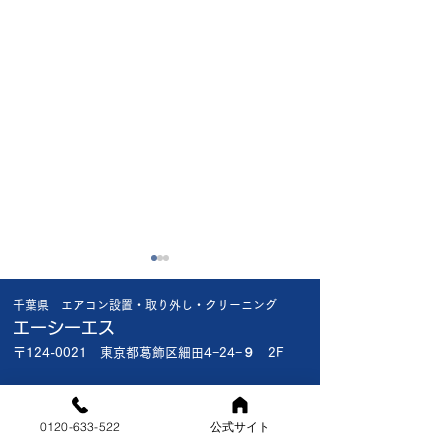
昨日の工事で😱
今日も厳しい暑さ
千葉県 エアコン設置・取り外し・クリーニング
昨日船橋市内の新規のお客様
今日は船橋市内で
エーシーエス
宅 1階で新品エアコン入れ替
様 新品エアコン入
〒124-0021 東京都葛飾区細田4−24−９ 2F
え 2階の和室の古いエアコ
台 3台共お客様
ン取外撤去で1階入れ替え終
入品で全て標準工
対応エリア
了後2階の和室にお邪魔しま
でわりと早く終わ
0120-633-522
公式サイト
[東京都]葛飾区・江戸川区
した 30年以上前の木目調の
この暑さでは丁度