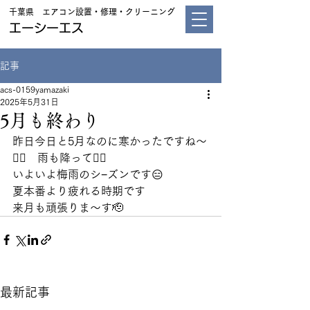
千葉県 エアコン設置・修理・クリーニング
エーシーエス
記事
acs-0159yamazaki
2025年5月31日
5月も終わり
昨日今日と5月なのに寒かったですね～
😵‍💫　雨も降って😮‍💨
いよいよ梅雨のシ−ズンです😑
夏本番より疲れる時期です
来月も頑張りま〜す🫡
最新記事