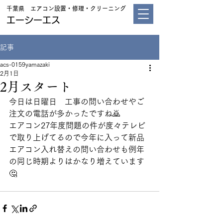
千葉県 エアコン設置・修理・クリーニング
エーシーエス
記事
acs-0159yamazaki
2月1日
2月スタート
今日は日曜日　工事の問い合わせやご
注文の電話が多かったですね🙇
エアコン27年度問題の件が度々テレビ
で取り上げてるので今年に入って新品
エアコン入れ替えの問い合わせも例年
の同じ時期よりはかなり増えています
🤔