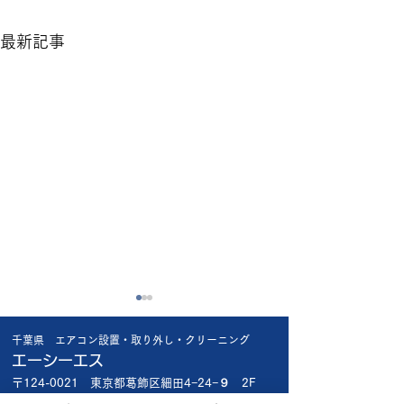
最新記事
猛暑日に比べれば
昨日の工事で😱
千葉県 エアコン設置・取り外し・クリーニング
楽ですが🥴 やっぱり暑い🥵
昨日船橋市内の新
エーシーエス
お盆が近いので緊急依頼が多
宅 1階で新品エア
〒124-0021 東京都葛飾区細田4−24−９ 2F
いです🤔🔧 出来る限り対応
え 2階の和室の