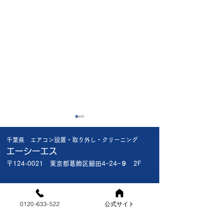
昨日の工事で😱
今日も厳しい暑さ
千葉県 エアコン設置・取り外し・クリーニング
昨日船橋市内の新規のお客様
今日は船橋市内で
エーシーエス
宅 1階で新品エアコン入れ替
様 新品エアコン入
〒124-0021 東京都葛飾区細田4−24−９ 2F
え 2階の和室の古いエアコ
台 3台共お客様
ン取外撤去で1階入れ替え終
入品で全て標準工
対応エリア
了後2階の和室にお邪魔しま
でわりと早く終わ
[東京都]葛飾区・江戸川区
0120-633-522
公式サイト
した 30年以上前の木目調の
この暑さでは丁度
[千葉県]市川市・浦安市・鎌ヶ谷市・船橋市・習志野市・松
戸市・白井市・印西市・八千代市・千葉市（美浜区・稲毛
いわゆるク―ラ―でした 室
すね🫡🔧 明日も