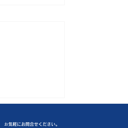
も厳しい暑さ🥵
は船橋市内で3件のお客様 新
お
気軽にお問合せください。