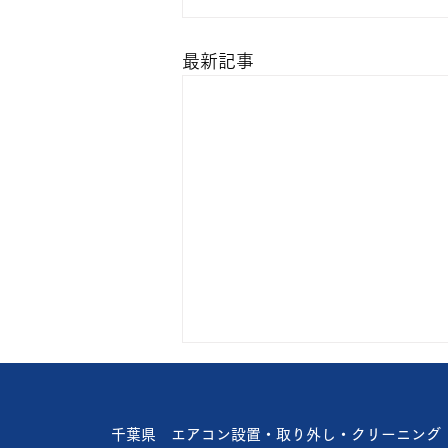
最新記事
猛暑日に比べれば
楽ですが🥴 やっぱり暑い🥵 お盆
千葉県 エアコン設置・取り外し・クリーニング