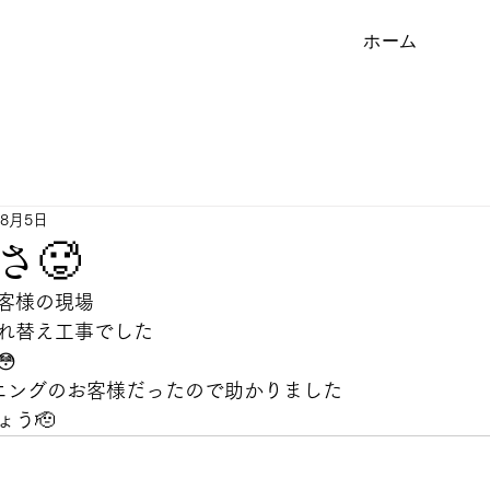
ホーム
年8月5日
さ🥵
客様の現場
れ替え工事でした

ニングのお客様だったので助かりました
ょう🫡