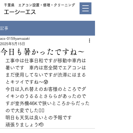
千葉県 エアコン設置・修理・クリーニング
エーシーエス
記事
acs-0159yamazaki
2025年5月15日
今日も暑かったですね～
工事中は仕事日和ですが移動中車内は
暑いです　車内は窓全開でエアコンは
まだ使用してないですが渋滞にはまる
とキツイですね～😰
今日は入れ替えのお客様のところでダ
イキンのうるるとさららがあったので
すが室外機46Kで狭いところからだった
ので大変でした😵‍💫
明日も天気は良いとの予報です
頑張りましょう🫡