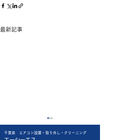
最新記事
昨日の工事で😱
今日も厳しい暑さ
千葉県 エアコン設置・取り外し・クリーニング
昨日船橋市内の新規のお客様
今日は船橋市内で
エーシーエス