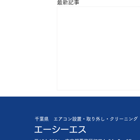
最新記事
猛暑日に比べれば
楽ですが🥴 やっぱり暑い🥵 お盆
千葉県 エアコン設置・取り外し・クリーニング
が近いので緊急依頼が多いです🤔
エーシーエス
🔧 出来る限り対応したいですが