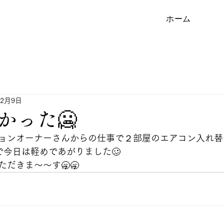
ホーム
年2月9日
かった🥶
ョンオーナーさんからの仕事で２部屋のエアコン入れ替
で今日は軽めであがりました🥴
だきま〜〜す🥱🥱