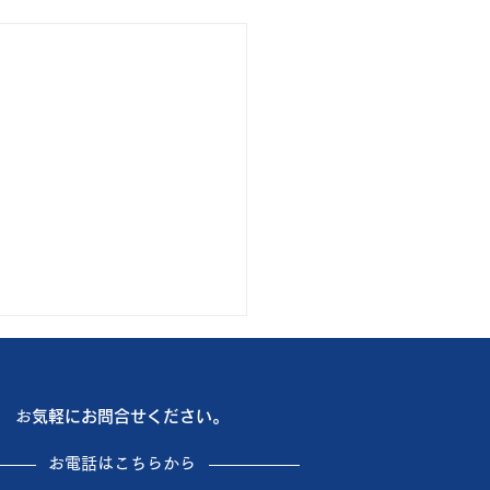
も厳しい暑さ🥵
は船橋市内で3件のお客様 新
お
気軽にお問合せください。
アコン入れ替え3台 3台共
様がネット購入品で全て標準
​お電話はこちらから