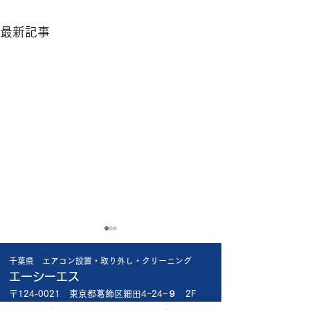
最新記事
昨日の工事で😱
今日も厳しい暑さ
千葉県 エアコン設置・取り外し・クリーニング
昨日船橋市内の新規のお客様
今日は船橋市内で
エーシーエス
宅 1階で新品エアコン入れ替
様 新品エアコン入
〒124-0021 東京都葛飾区細田4−24−９ 2F
え 2階の和室の古いエアコ
台 3台共お客様