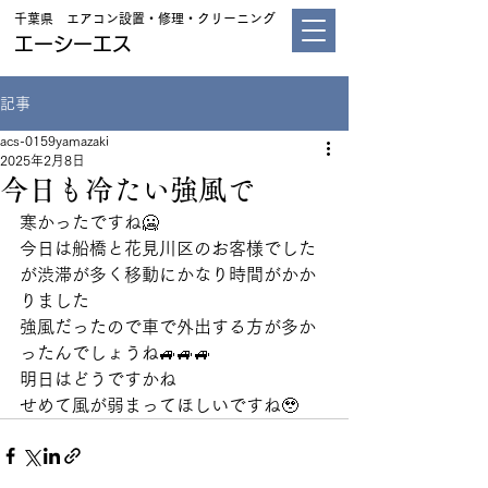
千葉県 エアコン設置・修理・クリーニング
エーシーエス
記事
acs-0159yamazaki
2025年2月8日
今日も冷たい強風で
寒かったですね🥶
今日は船橋と花見川区のお客様でした
が渋滞が多く移動にかなり時間がかか
りました
強風だったので車で外出する方が多か
ったんでしょうね🚙🚙🚙
明日はどうですかね
せめて風が弱まってほしいですね🥹