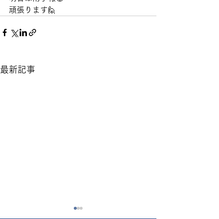
頑張ります🙋
最新記事
昨日の工事で😱
今日も厳しい暑さ