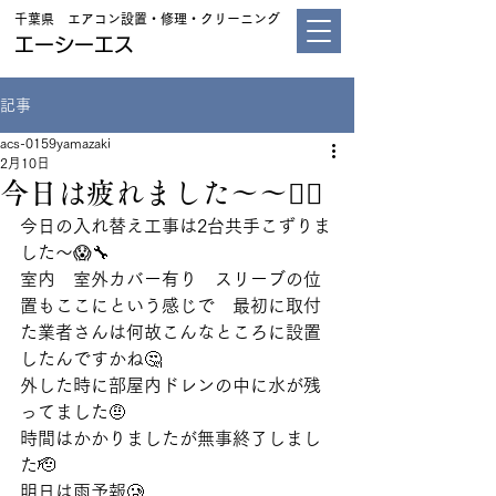
千葉県 エアコン設置・修理・クリーニング
エーシーエス
記事
acs-0159yamazaki
2月10日
今日は疲れました〜〜😵‍💫
今日の入れ替え工事は2台共手こずりま
した〜😱🔧
室内　室外カバー有り　スリーブの位
置もここにという感じで　最初に取付
た業者さんは何故こんなところに設置
したんですかね🤔
外した時に部屋内ドレンの中に水が残
ってました🤨
時間はかかりましたが無事終了しまし
た🫡
明日は雨予報🥲