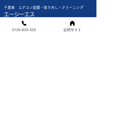
千葉県 エアコン設置・取り外し・クリーニング
昨日船橋市内の新規のお客様
今日は船橋市内で
エーシーエス
宅 1階で新品エアコン入れ替
様 新品エアコン入
〒124-0021 東京都葛飾区細田4−24−９ 2F
え 2階の和室の古いエアコ
台 3台共お客様
0120-633-522
公式サイト
ン取外撤去で1階入れ替え終
入品で全て標準工
対応エリア
了後2階の和室にお邪魔しま
でわりと早く終わ
[東京都]葛飾区・江戸川区
した 30年以上前の木目調の
この暑さでは丁度
[千葉県]市川市・浦安市・鎌ヶ谷市・船橋市・習志野市・松
戸市・白井市・印西市・八千代市・千葉市（美浜区・稲毛
いわゆるク―ラ―でした 室
すね🫡🔧 明日も
区）
外機は真裏あたりの瓦屋根の
新規のお客様宅新
[埼玉県]三郷市
少し上に壁面金具がありそこ
入れ替え こちら
に設置してありました 金具
入していただいた
公式サイトはこちら
自体錆びがひどくナット🔩が
設置になります 
外すのが大変かな と思って
検 修理のお客様
お
気軽にお問合せください。
いたらナットがない😱 金具
～🙇 猛暑日も明
​お電話はこちらから
の上に乗っているだけでなに
きそうです🥴 熱
0120-633-522
も留められていませんでした
けましょう！！
​受付時間：08:00〜21:00(年中無休）
�
お問合せフォームはこちら