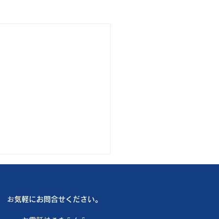
も厳しい暑さ🥵
は船橋市内で3件のお客様 新
お
気軽にお問合せください。
アコン入れ替え3台 3台共