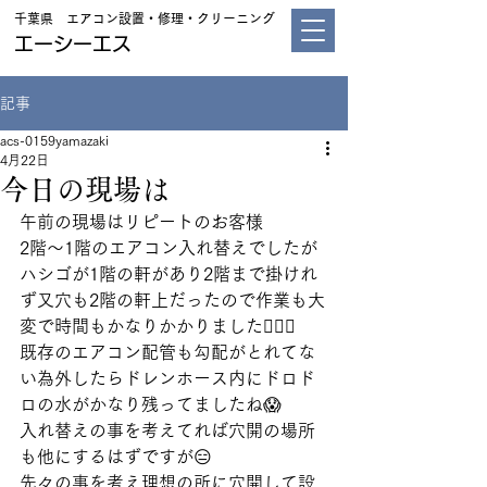
千葉県 エアコン設置・修理・クリーニング
エーシーエス
記事
acs-0159yamazaki
4月22日
今日の現場は
午前の現場はリピートのお客様
2階〜1階のエアコン入れ替えでしたが
ハシゴが1階の軒があり2階まで掛けれ
ず又穴も2階の軒上だったので作業も大
変で時間もかなりかかりました😵‍💫🔧
既存のエアコン配管も勾配がとれてな
い為外したらドレンホース内にドロド
ロの水がかなり残ってましたね😱
入れ替えの事を考えてれば穴開の場所
も他にするはずですが😑
先々の事を考え理想の所に穴開して設