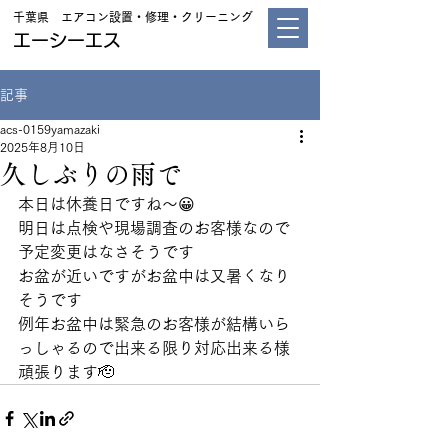
千葉県 エアコン設置・修理・クリーニング
エーシーエス
記事
acs-0159yamazaki
2025年8月10日
久しぶりの雨で
本日は休養日ですね～😀
明日は点検や現場調査のお客様なので
予定変更はなさそうです
お盆が近いですがお盆中は又暑くなり
そうです
例年お盆中は緊急のお客様が結構いら
っしゃるので出来る限り対応出来る様
頑張ります🫡