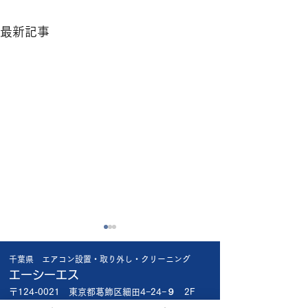
最新記事
昨日の工事で😱
今日も厳しい暑さ
千葉県 エアコン設置・取り外し・クリーニング
昨日船橋市内の新規のお客様
今日は船橋市内で
エーシーエス
宅 1階で新品エアコン入れ替
様 新品エアコン入
〒124-0021 東京都葛飾区細田4−24−９ 2F
え 2階の和室の古いエアコ
台 3台共お客様