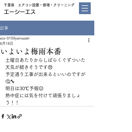
千葉県 エアコン設置・修理・クリーニング
エーシーエス
記事
acs-0159yamazaki
6月18日
いよいよ梅雨本番
土曜日あたりからしばらくぐずついた
天気が続きそうです😞
予定通り工事が出来るといいのですが
🤔🔧
明日は30℃予報😑
熱中症には気を付けて頑張りましょ
う！！