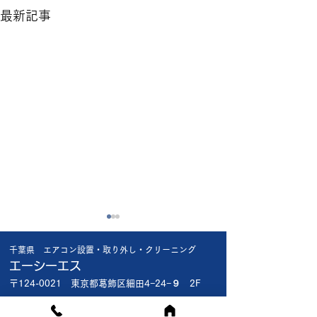
最新記事
昨日の工事で😱
今日も厳しい暑さ
千葉県 エアコン設置・取り外し・クリーニング
昨日船橋市内の新規のお客様
今日は船橋市内で
エーシーエス
宅 1階で新品エアコン入れ替
様 新品エアコン入
〒124-0021 東京都葛飾区細田4−24−９ 2F
え 2階の和室の古いエアコ
台 3台共お客様
ン取外撤去で1階入れ替え終
入品で全て標準工
対応エリア